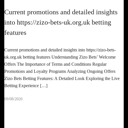
Current promotions and detailed insights
into https://zizo-bets-uk.org.uk betting
features
Current promotions and detailed insights into https://zizo-bets-
uk.org.uk betting features Understanding Zizo Bets’ Welcome
Offers The Importance of Terms and Conditions Regular
Promotions and Loyalty Programs Analyzing Ongoing Offers
Zizo Bets Betting Features: A Detailed Look Exploring the Live
Betting Experience […]
09/08/2026