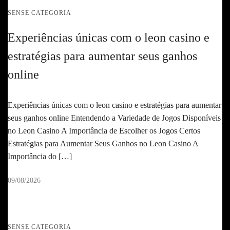
SENSE CATEGORIA
Experiências únicas com o leon casino e
estratégias para aumentar seus ganhos
online
Experiências únicas com o leon casino e estratégias para aumentar
seus ganhos online Entendendo a Variedade de Jogos Disponíveis
no Leon Casino A Importância de Escolher os Jogos Certos
Estratégias para Aumentar Seus Ganhos no Leon Casino A
Importância do […]
09/08/2026
SENSE CATEGORIA